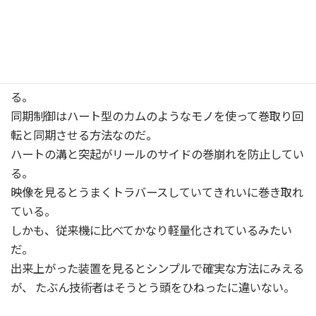
先日テレビを見ていたら、ゴンドラのワイヤーをトラバー
ス制御してきれいに巻取る装置が出てきた。
我々の装置から見れば、とても巨大だ。
その装置にはコンパクトにつくる課題があるみたいだ。
トラバースをモータで制御すると巨大になるのだと思われ
る。
同期制御はハート型のカムのようなモノを使って巻取り回
転と同期させる方法なのだ。
ハートの溝と突起がリールのサイドの巻崩れを防止してい
る。
映像を見るとうまくトラバースしていてきれいに巻き取れ
ている。
しかも、従来機に比べてかなり軽量化されているみたい
だ。
出来上がった装置を見るとシンプルで確実な方法にみえる
が、 たぶん技術者はそうとう頭をひねったに違いない。