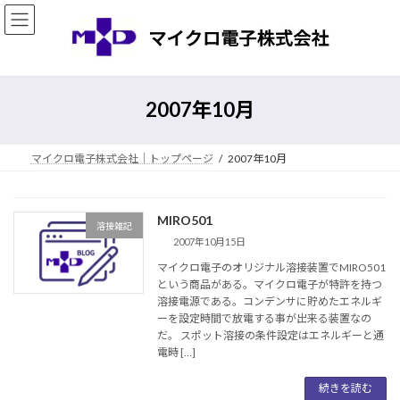
コ
ナ
ン
ビ
テ
ゲ
ン
ー
ツ
シ
へ
ョ
2007年10月
ス
ン
キ
に
ッ
移
マイクロ電子株式会社｜トップページ
2007年10月
プ
動
MIRO501
溶接雑記
2007年10月15日
マイクロ電子のオリジナル溶接装置でMIRO501
という商品がある。マイクロ電子が特許を持つ
溶接電源である。コンデンサに貯めたエネルギ
ーを設定時間で放電する事が出来る装置なの
だ。 スポット溶接の条件設定はエネルギーと通
電時 […]
続きを読む