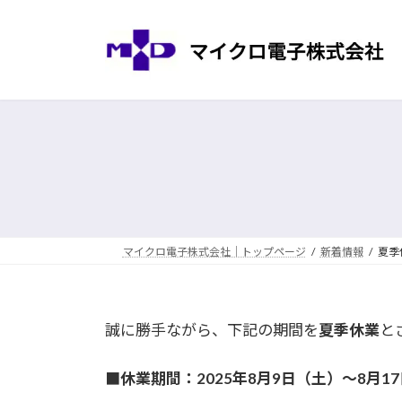
コ
ナ
ン
ビ
テ
ゲ
ン
ー
ツ
シ
へ
ョ
ス
ン
キ
に
ッ
移
プ
動
マイクロ電子株式会社｜トップページ
新着情報
夏季
誠に勝手ながら、下記の期間を
夏季休業
と
■休業期間：2025年8月9日（土）～8月1