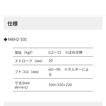
野といえます。
仕様
◆ MRH2-101
加圧（Kgf）
0.2～12 ※ばね交換
20
ストローク（mm）
60～90 ※ホルダーによ
フトコロ（mm）
る
寸法 (mm)
100×350×220
W×H×D