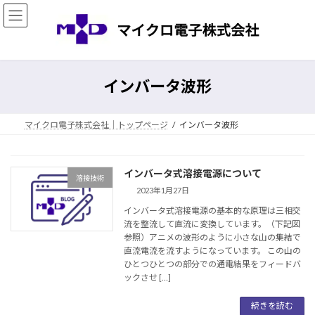
コ
ナ
ン
ビ
テ
ゲ
ン
ー
ツ
シ
へ
ョ
インバータ波形
ス
ン
キ
に
ッ
移
マイクロ電子株式会社｜トップページ
インバータ波形
プ
動
インバータ式溶接電源について
溶接技術
2023年1月27日
インバータ式溶接電源の基本的な原理は三相交
流を整流して直流に変換しています。（下記図
参照）アニメの波形のように小さな山の集結で
直流電流を流すようになっています。 この山の
ひとつひとつの部分での通電結果をフィードバ
ックさせ […]
続きを読む