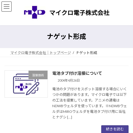
コ
ナ
ン
ビ
テ
ゲ
ン
ー
ツ
シ
へ
ョ
ナゲット形成
ス
ン
キ
に
ッ
移
マイクロ電子株式会社｜トップページ
ナゲット形成
プ
動
電池タブ付け溶接について
溶接技術
2004年4月26日
電池のタブ付けをスポット溶接する場合にいく
つかの問題があります。マイクロ電子では以下
の工法を提案しています。アニメの通電は
NDWBウェルダを使っています。※NDWBウェ
ルダはMIROウェルダを電池タブ付け用に当社
とナグシ […]
続きを読む