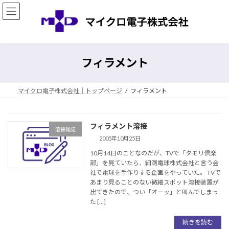
コ
ナ
ン
ビ
テ
ゲ
ン
ー
ツ
シ
へ
ョ
フィラメント
ス
ン
キ
に
ッ
移
マイクロ電子株式会社｜トップページ
フィラメント
プ
動
フィラメント溶接
溶接雑記
2005年10月25日
10月14日のことなのだが、TVで「タモリ倶楽
部」を見ていたら、細渕電球株式会社と言う会
社で電球を手作りする企画をやっていた。 TVで
あまり見ることのない微細スポット溶接装置が
出てきたので、つい「オーッ」と叫んでしまっ
た […]
続きを読む