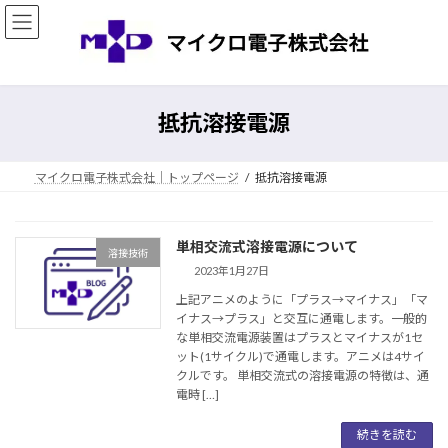
コ
ナ
ン
ビ
テ
ゲ
ン
ー
ツ
シ
へ
ョ
抵抗溶接電源
ス
ン
キ
に
ッ
移
マイクロ電子株式会社｜トップページ
抵抗溶接電源
プ
動
単相交流式溶接電源について
溶接技術
2023年1月27日
上記アニメのように「プラス→マイナス」「マ
イナス→プラス」と交互に通電します。一般的
な単相交流電源装置はプラスとマイナスが1セ
ット(1サイクル)で通電します。アニメは4サイ
クルです。 単相交流式の溶接電源の特徴は、通
電時 […]
続きを読む