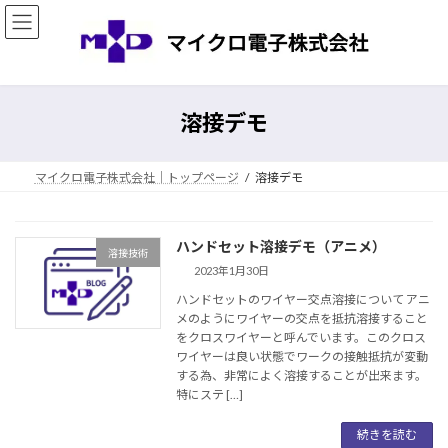
コ
ナ
ン
ビ
テ
ゲ
ン
ー
ツ
シ
へ
ョ
溶接デモ
ス
ン
キ
に
ッ
移
マイクロ電子株式会社｜トップページ
溶接デモ
プ
動
ハンドセット溶接デモ（アニメ）
溶接技術
2023年1月30日
ハンドセットのワイヤー交点溶接について アニ
メのようにワイヤーの交点を抵抗溶接すること
をクロスワイヤーと呼んでいます。このクロス
ワイヤーは良い状態でワークの接触抵抗が変動
する為、非常によく溶接することが出来ます。
特にステ […]
続きを読む