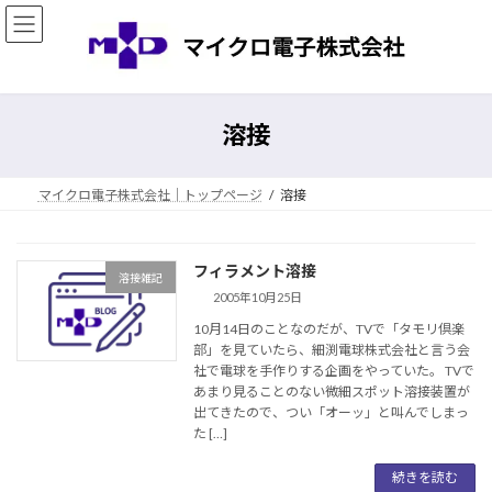
コ
ナ
ン
ビ
テ
ゲ
ン
ー
ツ
シ
へ
ョ
溶接
ス
ン
キ
に
ッ
移
マイクロ電子株式会社｜トップページ
溶接
プ
動
フィラメント溶接
溶接雑記
2005年10月25日
10月14日のことなのだが、TVで「タモリ倶楽
部」を見ていたら、細渕電球株式会社と言う会
社で電球を手作りする企画をやっていた。 TVで
あまり見ることのない微細スポット溶接装置が
出てきたので、つい「オーッ」と叫んでしまっ
た […]
続きを読む