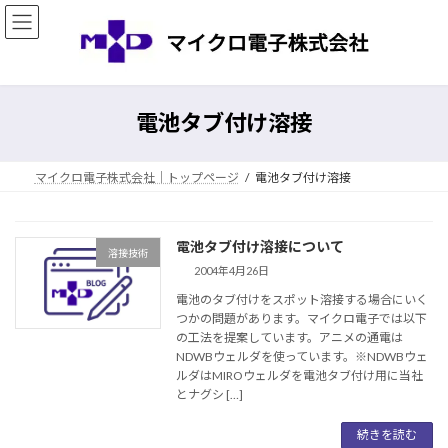
コ
ナ
ン
ビ
テ
ゲ
ン
ー
ツ
シ
へ
ョ
電池タブ付け溶接
ス
ン
キ
に
ッ
移
マイクロ電子株式会社｜トップページ
電池タブ付け溶接
プ
動
電池タブ付け溶接について
溶接技術
2004年4月26日
電池のタブ付けをスポット溶接する場合にいく
つかの問題があります。マイクロ電子では以下
の工法を提案しています。アニメの通電は
NDWBウェルダを使っています。※NDWBウェ
ルダはMIROウェルダを電池タブ付け用に当社
とナグシ […]
続きを読む