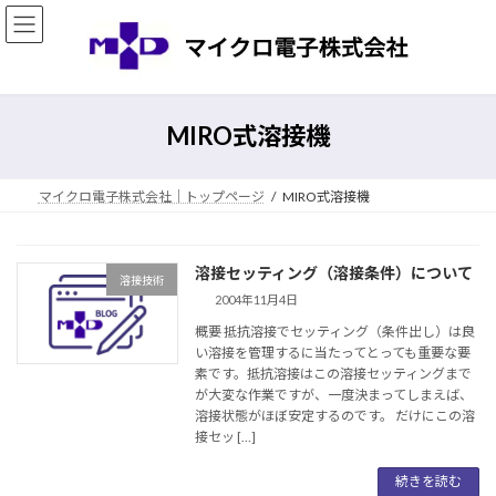
コ
ナ
ン
ビ
テ
ゲ
ン
ー
ツ
シ
へ
ョ
MIRO式溶接機
ス
ン
キ
に
ッ
移
マイクロ電子株式会社｜トップページ
MIRO式溶接機
プ
動
溶接セッティング（溶接条件）について
溶接技術
2004年11月4日
概要 抵抗溶接でセッティング（条件出し）は良
い溶接を管理するに当たってとっても重要な要
素です。抵抗溶接はこの溶接セッティングまで
が大変な作業ですが、一度決まってしまえば、
溶接状態がほぼ安定するのです。 だけにこの溶
接セッ […]
続きを読む