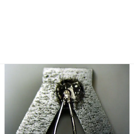
モリブデンヒータとKタイプ熱
電対Φ0.2のスポット溶接拡大写
真