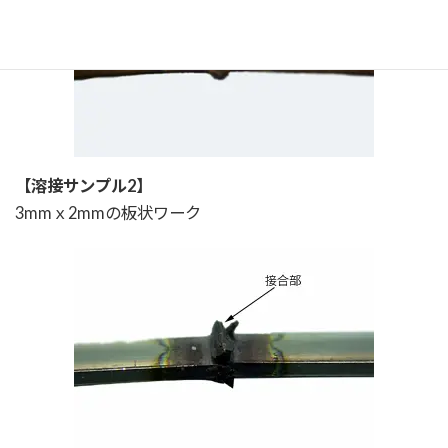
【
溶接サンプル2
】
3mmｘ2mmの板状ワーク