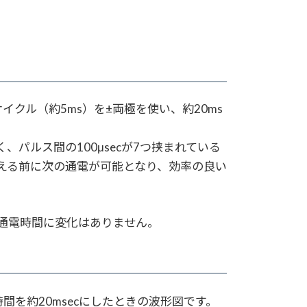
サイクル（約5ms）を±両極を使い、約20ms
、パルス間の100μsecが7つ挟まれている
える前に次の通電が可能となり、効率の良い
通電時間に変化はありません。
間を約20msecにしたときの波形図です。