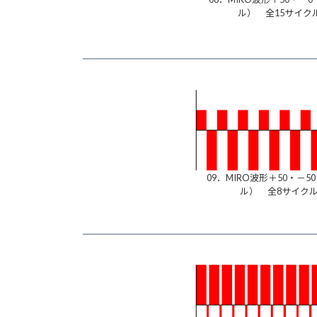
ル） 全15サイク
09．MIRO波形＋50・－5
ル） 全8サイク