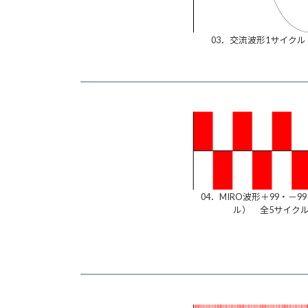
03．交流波形1サイクル
04．MIRO波形＋99・－9
ル） 全5サイク