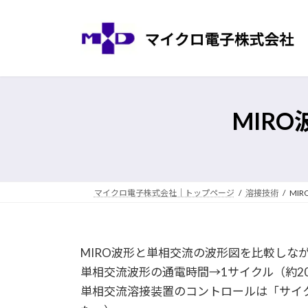
コ
ナ
ン
ビ
テ
ゲ
ン
ー
ツ
シ
へ
ョ
ス
ン
MIR
キ
に
ッ
移
プ
動
マイクロ電子株式会社｜トップページ
溶接技術
MI
MIRO波形と単相交流の波形図を比較しな
単相交流波形の通電時間→1サイクル（約20
単相交流溶接装置のコントロールは「サイ