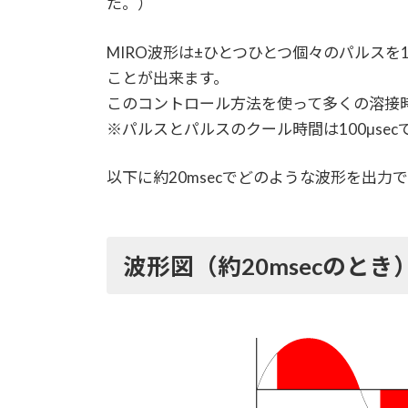
た。）
MIRO波形は±ひとつひとつ個々のパルスを
ことが出来ます。
このコントロール方法を使って多くの溶接
※パルスとパルスのクール時間は100μse
以下に約20msecでどのような波形を出
波形図（約20msecのとき