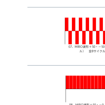
07．MIRO波形＋50・－5
ル） 全8サイク
08．MIRO波形＋50・－