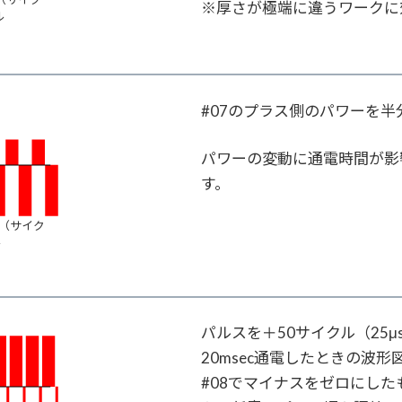
※厚さが極端に違うワークに
ル
#07のプラス側のパワーを
パワーの変動に通電時間が影
す。
0（サイク
ル
パルスを＋50サイクル（25μs
20msec通電したときの波形
#08でマイナスをゼロにした