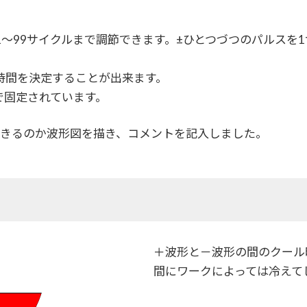
1～99サイクルまで調節できます。±ひとつづつのパルスを
時間を決定することが出来ます。
cで固定されています。
力できるのか波形図を描き、コメントを記入しました。
）
＋波形と－波形の間のクール時
間にワークによっては冷えて