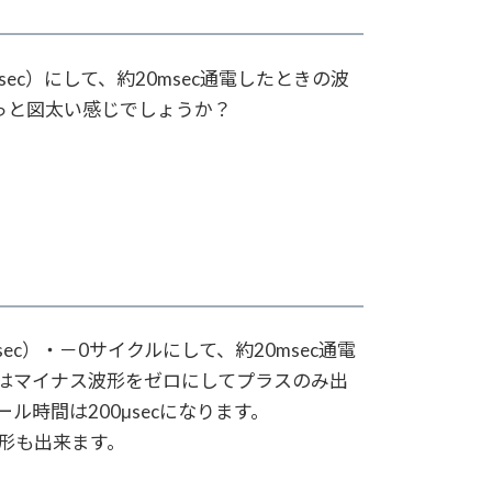
sec）にして、約20msec通電したときの波
りもっと図太い感じでしょうか？
sec）・－0サイクルにして、約20msec通電
はマイナス波形をゼロにしてプラスのみ出
ル時間は200μsecになります。
形も出来ます。