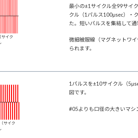
最小の±1サイクル全99サイク
クル（1パルス100μsec）・
た。短いパルスを集結して通
（サイク
微細被服線（マグネットワイ
ル
られます。
1パルスを±10サイクル（5μ
図です。
#05よりも口径の大きいマ
0（サイク
ル