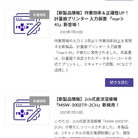
【新製品情報】作業効率＆正確性UP！
新着情報
計量器プリンター 入力装置 「mpr3-
45」新登場！
2025年7月10日
作業現場の入力ミス防止と作業効率向上を実現
する新製品、計量器プリンター 入力装置
「mpr3-45」が新たに発売されました。本装置
は、計量器で測定されたデータをバーコード形
式でプリントし、スキャナーで読取、PCなどで
活用 […]
続きを読む
【新製品情報】2ch式直流溶接機
新着情報
「MSW-3002TP-2CH」新発売！
2025年7月10日
このたび、2ch式直流溶接機「MSW-3002TP-
2CH」が新たにリリースされました。 本製品
は、2チャンネルの独立電源制御により、極性