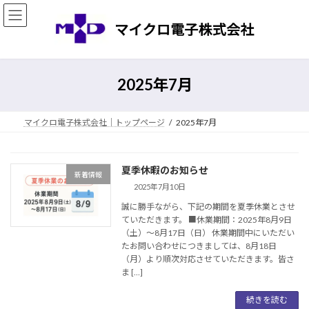
コ
ナ
ン
ビ
テ
ゲ
ン
ー
ツ
シ
へ
ョ
2025年7月
ス
ン
キ
に
ッ
移
マイクロ電子株式会社｜トップページ
2025年7月
プ
動
夏季休暇のお知らせ
新着情報
2025年7月10日
誠に勝手ながら、下記の期間を夏季休業とさせ
ていただきます。 ■休業期間：2025年8月9日
（土）～8月17日（日） 休業期間中にいただい
たお問い合わせにつきましては、8月18日
（月）より順次対応させていただきます。皆さ
ま […]
続きを読む