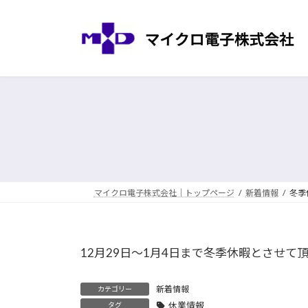
コ
ナ
ン
ビ
テ
ゲ
ン
ー
ツ
シ
へ
ョ
ス
ン
キ
に
ッ
移
プ
動
マイクロ電子株式会社｜トップページ
新着情報
冬季
12月29日～1月4日まで冬季休暇とさせて
新着情報
カテゴリー
休業情報
タグ