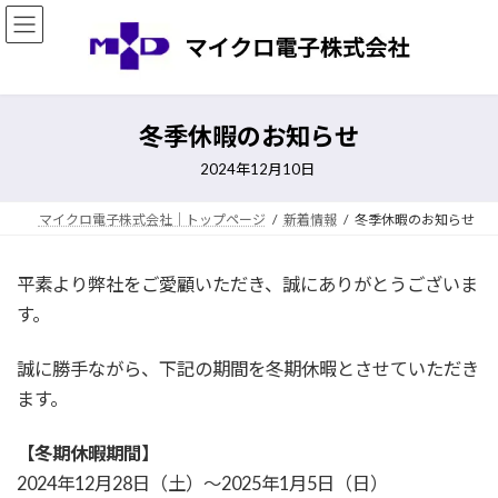
コ
ナ
ン
ビ
テ
ゲ
ン
ー
ツ
シ
へ
ョ
冬季休暇のお知らせ
ス
ン
2024年12月10日
キ
に
ッ
移
マイクロ電子株式会社｜トップページ
新着情報
冬季休暇のお知らせ
プ
動
平素より弊社をご愛顧いただき、誠にありがとうございま
す。
誠に勝手ながら、下記の期間を冬期休暇とさせていただき
ます。
【冬期休暇期間】
2024年12月28日（土）～2025年1月5日（日）