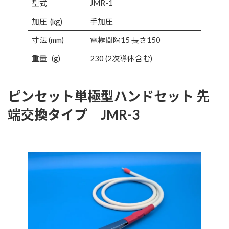
JMR-1
型式
加圧 (kg)
手加圧
寸法 (mm)
電極間隔15 長さ150
重量 (g)
230 (2次導体含む)
ピンセット単極型ハンドセット 先
端交換タイプ JMR-3