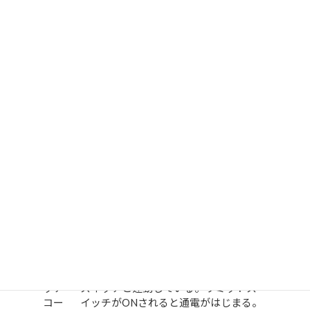
上図の名称部について表にまとめました。
本体
ハンディタイプの溶接ヘッド
ワークをはさみ、加圧するために電極
レバ
を動かすレバー。てこの原理で動作し
ー
ている。
加圧
力調
一定加圧になると通電するリミットス
整ボ
イッチが内蔵されている。
ルト
ホル
電極を取り付けるホルダ
ダ
電極
通常はクロム銅を使用。
通電
スイ
溶接電源に接続され、内臓のリミット
ッチ
スイッチと連動している。リミットス
コー
イッチがONされると通電がはじまる。