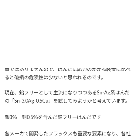
言われているのです。
各はんだメーカやハンダごてメーカ・リフロー装置メーカ
などはSn-Ag系はんだの攻略として、「酸化防止によるぬ
れ性の向上」「クリープひずみの減少」を目指して日夜研
究しているみたいです。
私どもの装置は先ほどの自動車などのように振動を伴う装
置ではありませんので、はんだに応力のかかる装置に比べ
ると破損の危険性は少ないと思われるのです。
現在、鉛フリーとして主流になりつつあるSn-Ag系はんだ
の「Sn-3.0Ag-0.5Cu」を試してみようかと考えています。
銀3％ 銅0.5％を含んだ鉛フリーはんだです。
各メーカで開発したフラックスも重要な要素になり、各社