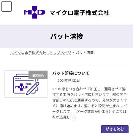
コ
ナ
ン
ビ
テ
ゲ
ン
ー
ツ
シ
へ
ョ
バット溶接
ス
ン
キ
に
ッ
移
マイクロ電子株式会社｜トップページ
バット溶接
プ
動
バット溶接について
溶接技術
2004年9月21日
2本の線をつき合わせて加圧し、通電させて溶
接する工法をバット溶接と言います。線の突合
せ部分の抵抗に通電するので、発熱が大きくす
ぐに溶け始めます。溶けると隙間が生まれスパ
ークします。（アーク放電が始まる）そこでば
ねが追従し […]
続きを読む