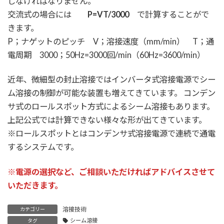
しなければなりません。
交流式の場合には
P=VT/3000
で計算することがで
きます。
P；ナゲットのピッチ V；溶接速度（mm/min） T；通
電周期 3000；50Hz=3000回/min（60Hz=3600/min）
近年、微細型の封止溶接ではインバータ式溶接電源でシー
ム溶接の制御が可能な装置も増えてきています。 コンデン
サ式のロールスポット方式によるシーム溶接もあります。
上記公式では計算できない様々な形が出てきています。
※ロールスポットとはコンデンサ式溶接電源で連続で通電
するシステムです。
※電源の選択など、ご相談いただければアドバイスさせて
いただきます。
溶接技術
カテゴリー
シーム溶接
タグ