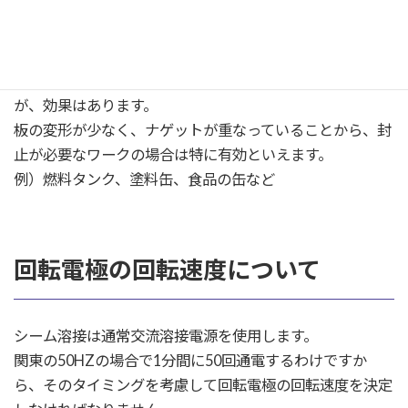
シームの場合はナゲットが形成する前に次の溶接に入って
いるため、「分流」の影響を受けにくいのです。
そのため、きれいに早く溶接することができるのです。
装置がメカニカルでメンテナンスもそれなりに必要です
が、効果はあります。
板の変形が少なく、ナゲットが重なっていることから、封
止が必要なワークの場合は特に有効といえます。
例）燃料タンク、塗料缶、食品の缶など
回転電極の回転速度について
シーム溶接は通常交流溶接電源を使用します。
関東の50HZの場合で1分間に50回通電するわけですか
ら、そのタイミングを考慮して回転電極の回転速度を決定