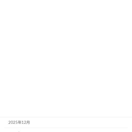
カテゴリー
溶接サンプル
新着情報
溶接雑記
溶接技術
アーカイブ
2026年7月
2026年4月
2026年1月
2025年12月